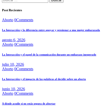
Post Recientes
Aborto
0
Comments
La Interacción y la diferencia entre apoyar y presionar a una mujer embarazada
agosto 6, 2026
Aborto
0
Comments
La Interacción y el papel de la comunicación durante un embarazo inesperado
julio 10, 2026
Aborto
0
Comments
La Interacción y el impacto de las palabras al decidir sobre un aborto
junio 10, 2026
Aborto
0
Comments
A dónde acudir si no estás segura de abortar