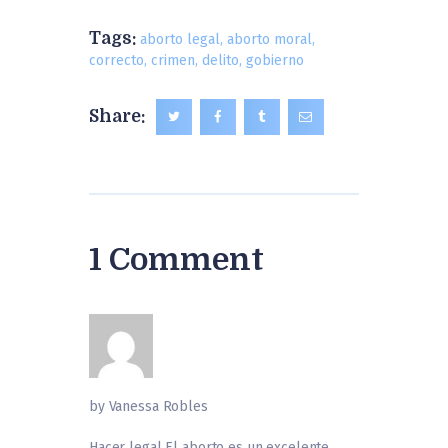
Tags:
aborto legal
,
aborto moral
,
correcto
,
crimen
,
delito
,
gobierno
Share:
1 Comment
by Vanessa Robles
Hacer legal El aborto es un excelente