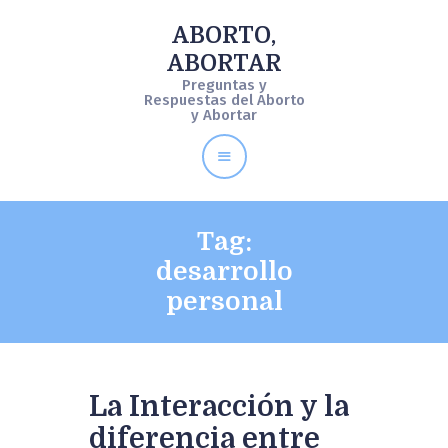
ABORTO,
ABORTAR
ABORTO, ABORTAR
Preguntas y
Preguntas y Respuestas del Aborto y Abortar
Respuestas del Aborto
y Abortar
Qué es Aborto
Aborto Legal
Tag:
Como Aborto
desarrollo
Preguntas y Respuestas
personal
La Interacción y la
diferencia entre