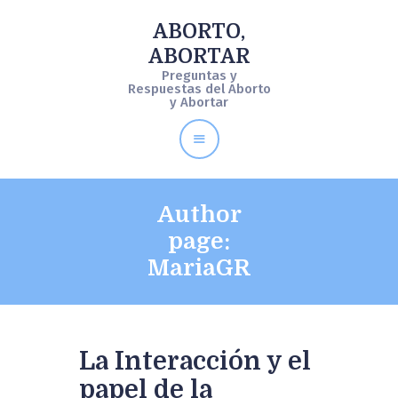
ABORTO,
ABORTAR
ABORTO, ABORTAR
Preguntas y
Preguntas y Respuestas del Aborto y Abortar
Respuestas del Aborto
y Abortar
Qué es Aborto
Aborto Legal
Author
Como Aborto
page:
Preguntas y Respuestas
MariaGR
La Interacción y el
papel de la