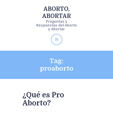
ABORTO,
ABORTAR
ABORTO, ABORTAR
Preguntas y
Preguntas y Respuestas del Aborto y Abortar
Respuestas del Aborto
y Abortar
Qué es Aborto
Aborto Legal
Tag:
Como Aborto
proaborto
Preguntas y Respuestas
¿Qué es Pro
Aborto?