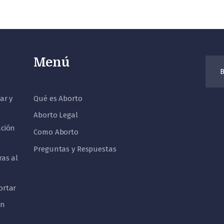
Menú
Busca
ar y
Qué es Aborto
Aborto Legal
ación
Como Aborto
Preguntas y Respuestas
ras al
ortar
en